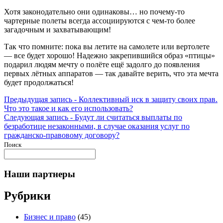
Хотя законодательно они одинаковы… но почему-то
чартерные полеты всегда ассоциируются с чем-то более
загадочным и захватывающим!
Так что помните: пока вы летите на самолете или вертолете
— все будет хорошо! Надежно закрепившийся образ «птицы»
подарил людям мечту о полёте ещё задолго до появления
первых лётных аппаратов — так давайте верить, что эта мечта
будет продолжаться!
Навигация
Предыдущая
Предыдущая запись -
Коллективный иск в защиту своих прав.
запись:
Что это такое и как его использовать?
по
Следующая
Следующая запись -
Будут ли считаться выплаты по
записям
запись:
безработице незаконными, в случае оказания услуг по
гражданско-правовому договору?
Поиск
Наши партнеры
Рубрики
Бизнес и право
(45)