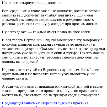
Но не все нотариусы такие, конечно.
Есть среди них и такие забавные личности, которые готовы
заверить ваш документ за улыбку или шутку. Один мой
знакомый так заверил свидетельство о рождении своего
ребенка, рассказав нотариусу анекдот про программистов.
Ну а что делать — каждый имеет право на свое хобби!
И вот теперь Верховный Суд РФ вмешался в эту заморочку с
дополнительными платежами за «правовую проверку» и
«технические услуги». Оказывается, все эти хитрые придумки
нотариусов уже были учтены в общем тарифе. Так что можно
смело идти к нотариусу и требовать заверить документ без
лишних выпендрежей.
Надеюсь, этот случай из Воронежа научил всех быть более
бдительными и не позволять нотариусам вымогать у нас
лишние деньги.
А если уж они начнут придираться к каждой запятой в вашем
тексте — предложите им провести конкурс по правописанию!
Может быть, это станет новым трендом среди нотариусов?
Навигация
Предыдущая
Предыдущая запись -
Интересная судебная практика