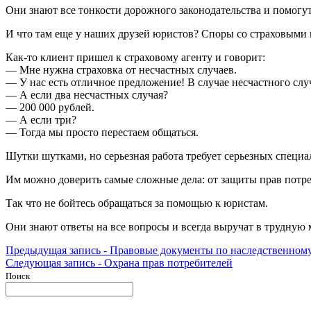
Они знают все тонкости дорожного законодательства и помогут 
И что там еще у наших друзей юристов? Споры со страховыми
Как-то клиент пришел к страховому агенту и говорит:
— Мне нужна страховка от несчастных случаев.
— У нас есть отличное предложение! В случае несчастного слу
— А если два несчастных случая?
— 200 000 рублей.
— А если три?
— Тогда мы просто перестаем общаться.
Шутки шутками, но серьезная работа требует серьезных специал
Им можно доверить самые сложные дела: от защиты прав потре
Так что не бойтесь обращаться за помощью к юристам.
Они знают ответы на все вопросы и всегда выручат в трудную м
Навигация
Предыдущая
Предыдущая запись -
Правовые документы по наследственному
Следующая
запись:
Следующая запись -
Охрана прав потребителей
по
запись:
Поиск
записям