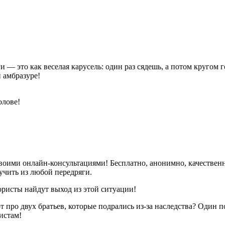
— это как веселая карусель: один раз сядешь, а потом кругом го
 амбразуре!
олове!
оими онлайн-консультациями! Бесплатно, анонимно, качественно
чить из любой передряги.
юристы найдут выход из этой ситуации!
т про двух братьев, которые подрались из-за наследства? Один 
истам!